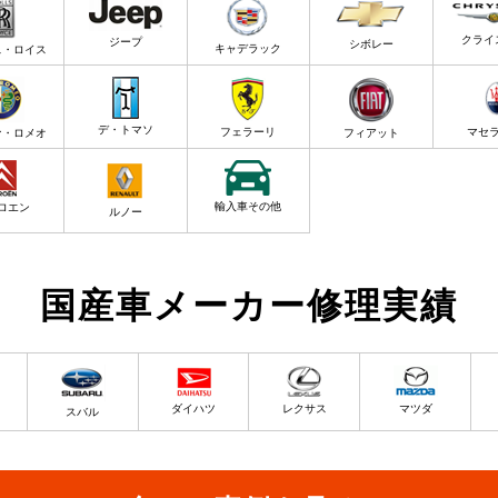
クライ
ジープ
シボレー
キャデラック
ス・ロイス
デ・トマソ
フェラーリ
マセ
ァ・ロメオ
フィアット
輸入車その他
ロエン
ルノー
国産車メーカー修理実績
ダイハツ
レクサス
マツダ
スバル