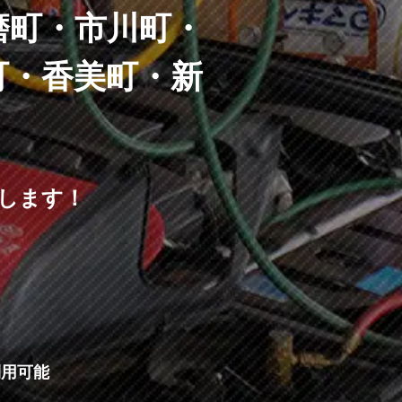
磨町・市川町・
町・香美町・新
します！
利用可能