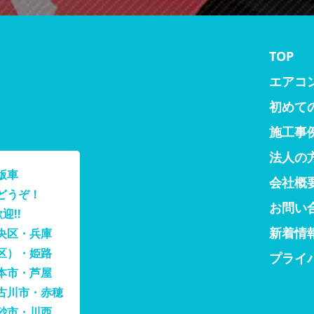
TOP
エアコ
初めて
施工事
法人の
版車
会社概
どうぞ！
お問い
迎!!
新着情
央区・兵庫
区）・姫路
プライ
本市・芦屋
古川市・赤穂
砂市・川西