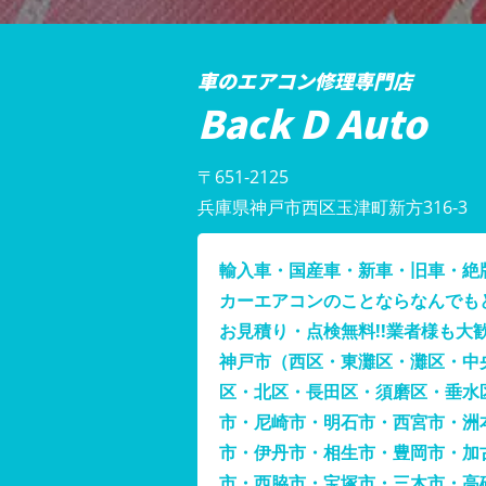
車のエアコン修理専門店
Back D Auto
〒651-2125
兵庫県神戸市西区玉津町新方316-3
輸入車・国産車・新車・旧車・絶
カーエアコンのことならなんでも
お見積り・点検無料!!業者様も大歓
神戸市（西区・東灘区・灘区・中
区・北区・長田区・須磨区・垂水
市・尼崎市・明石市・西宮市・洲
市・伊丹市・相生市・豊岡市・加
市・西脇市・宝塚市・三木市・高