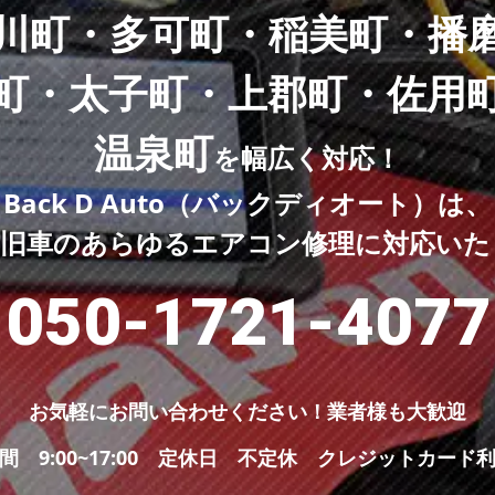
川町・多可町・稲美町・播
町・太子町・上郡町・佐用
温泉町
を幅広く対応！
Back D Auto（バックディオート）は、
・旧車のあらゆるエアコン修理に対応いた
050-1721-4077
お気軽にお問い合わせください！
業者様も大歓迎
間 9:00~17:00 定休日 不定休
クレジットカード