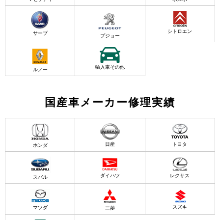
シトロエン
サーブ
プジョー
輸入車その他
ルノー
国産車メーカー修理実績
日産
トヨタ
ホンダ
ダイハツ
レクサス
スバル
スズキ
マツダ
三菱