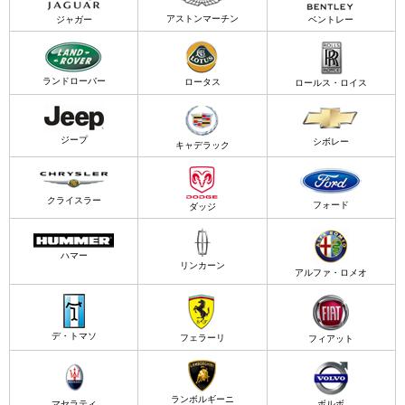
アストンマーチン
ジャガー
ベントレー
ランドローバー
ロータス
ロールス・ロイス
ジープ
シボレー
キャデラック
クライスラー
フォード
ダッジ
ハマー
リンカーン
アルファ・ロメオ
デ・トマソ
フェラーリ
フィアット
ランボルギーニ
マセラティ
ボルボ