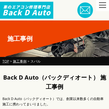
togg
車のエアコン修理専門店
navi
Back D Auto
施工事例
TOP
>
施工事例
>
スバル
Back D Auto（バックディオート） 施
工事例
Back D Auto（バックディオート）では、創業以来数多くの自動車
施工に携わってまいりました。