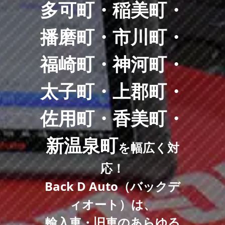
多可町・稲美町・
播磨町・市川町・
福崎町・神河町・
太子町・上郡町・
佐用町・香美町・
新温泉町
を幅広く対
応！
Back D Auto（バックデ
ィオート）は、
輸入車・旧車のあらゆる