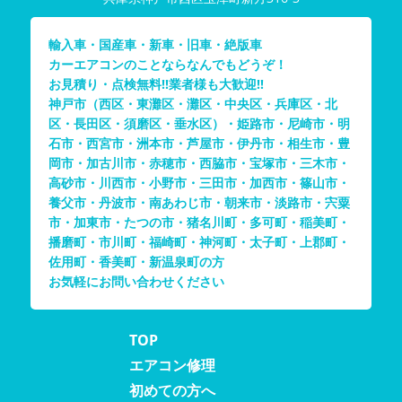
輸入車・国産車・新車・旧車・絶版車
カーエアコンのことならなんでもどうぞ！
お見積り・点検無料!!業者様も大歓迎!!
神戸市（西区・東灘区・灘区・中央区・兵庫区・北
区・長田区・須磨区・垂水区）・姫路市・尼崎市・明
石市・西宮市・洲本市・芦屋市・伊丹市・相生市・豊
岡市・加古川市・赤穂市・西脇市・宝塚市・三木市・
高砂市・川西市・小野市・三田市・加西市・篠山市・
養父市・丹波市・南あわじ市・朝来市・淡路市・宍粟
市・加東市・たつの市・猪名川町・多可町・稲美町・
播磨町・市川町・福崎町・神河町・太子町・上郡町・
佐用町・香美町・新温泉町の方
お気軽にお問い合わせください
TOP
エアコン修理
初めての方へ