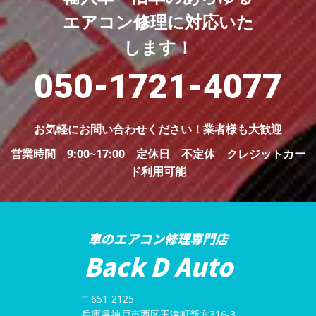
エアコン修理に対応いた
します！
050-1721-4077
お気軽にお問い合わせください！
業者様も大歓迎
営業時間 9:00~17:00 定休日 不定休
クレジットカー
ド利用可能
車のエアコン修理専門店
Back D Auto
〒651-2125
兵庫県神戸市西区玉津町新方316-3